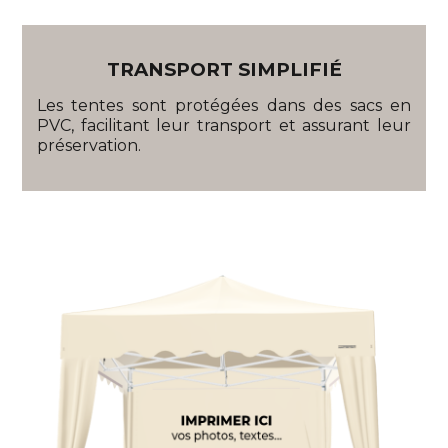
TRANSPORT SIMPLIFIÉ
Les tentes sont protégées dans des sacs en
PVC, facilitant leur transport et assurant leur
préservation.